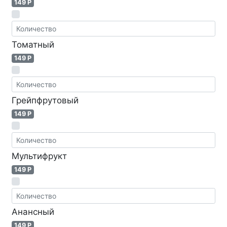
149 P
Томатный
149 P
Грейпфрутовый
149 P
Мультифрукт
149 P
Анансный
149 P