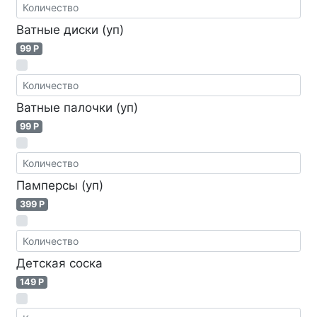
Ватные диски (уп)
99 P
Ватные палочки (уп)
99 P
Памперсы (уп)
399 P
Детская соска
149 P