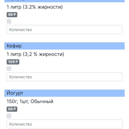
1 литр (3.2% жирности)
99 P
Кефир
1 литр (3,2 % жирности)
109 P
Йогурт
150г, 1шт, Обычный
69 P