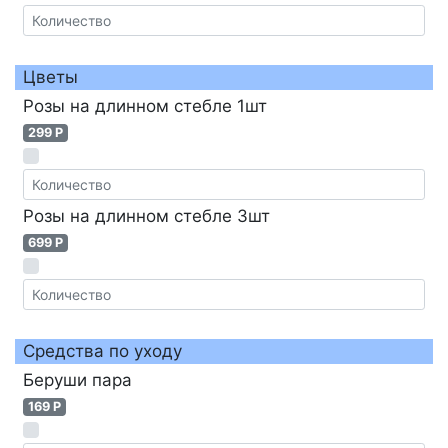
Цветы
Розы на длинном стебле 1шт
299 P
Розы на длинном стебле 3шт
699 P
Средства по уходу
Беруши пара
169 P