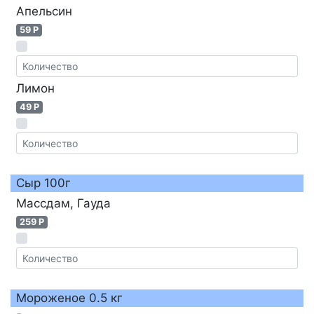
Апельсин
59 P
Лимон
49 P
Сыр 100г
Массдам, Гауда
259 P
Мороженое 0.5 кг