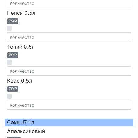
Пепси 0.5л
79 P
Тоник 0.5л
79 P
Квас 0.5л
79 P
Соки J7 1л
Апельсиновый