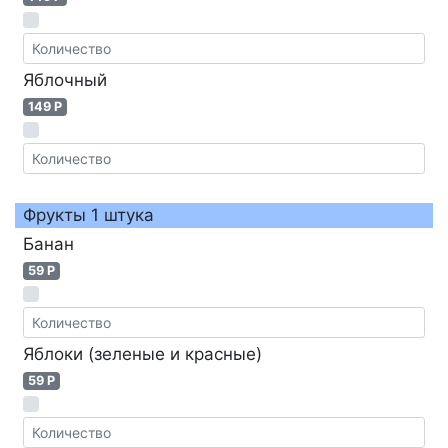
Яблочный
149 P
Фрукты 1 штука
Банан
59 P
Яблоки (зеленые и красные)
59 P